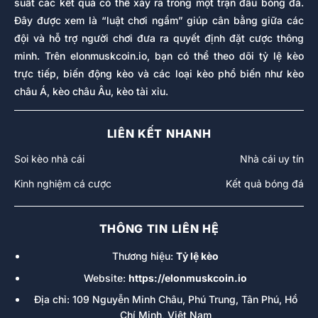
suất các kết quả có thể xảy ra trong một trận đấu bóng đá.
Đây được xem là “luật chơi ngầm” giúp cân bằng giữa các
đội và hỗ trợ người chơi đưa ra quyết định đặt cược thông
minh. Trên elonmuskcoin.io, bạn có thể theo dõi tỷ lệ kèo
trực tiếp, biến động kèo và các loại kèo phổ biến như kèo
châu Á, kèo châu Âu, kèo tài xỉu.
LIÊN KẾT NHANH
Soi kèo nhà cái
Nhà cái uy tín
Kinh nghiệm cá cược
Kết quả bóng đá
THÔNG TIN LIÊN HỆ
Thương hiệu:
Tỷ lệ kèo
Website:
https://elonmuskcoin.io
Địa chỉ: 109 Nguyễn Minh Châu, Phú Trung, Tân Phú, Hồ
Chí Minh, Việt Nam