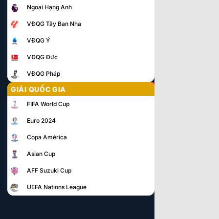
Ngoại Hạng Anh
VĐQG Tây Ban Nha
VĐQG Ý
VĐQG Đức
VĐQG Pháp
GIẢI QUỐC GIA
FIFA World Cup
Euro 2024
Copa América
Asian Cup
AFF Suzuki Cup
UEFA Nations League