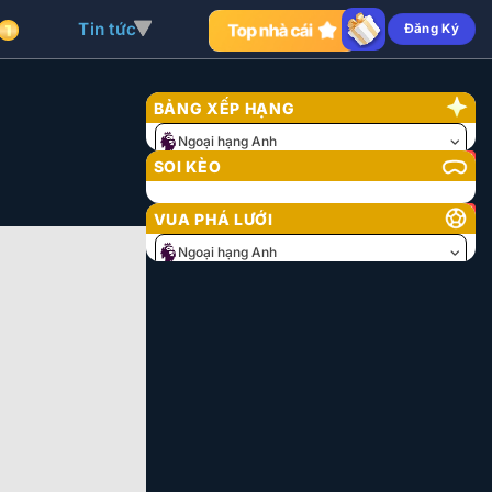
Tin tức
Đăng Ký
BẢNG XẾP HẠNG
Ngoại hạng Anh
SOI KÈO
VUA PHÁ LƯỚI
8
Ngoại hạng Anh
Tài/Xỉu
Chủ
Tỷ lệ
Khách