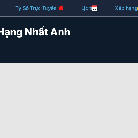
Tỷ Số Trực Tuyến
Lịch
Xếp hạng
Hạng Nhất Anh
iew
Tỷ Lệ
Theo Giải Đấu
Vin8
HDP
Đội nhà
Tỉ số
Đội khách
Chủ
Tỷ lệ
Khách
Không có dữ liệu vui lòng chọn bộ lọc khác