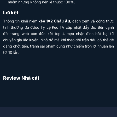
nhóm nhưng không nên lệ thuộc 100%.
Lời kết
Thông tin khái niệm
kèo 1×2 Châu Âu
, cách xem và công thức
tính thưởng đã được Tỷ Lệ Kèo TV cập nhật đầy đủ. Bên cạnh
đó, trang web còn đúc kết top 4 mẹo nhận định bất bại từ
chuyên gia lão luyện. Nhờ đó mà khi theo dõi trận đấu có thể dễ
dàng chốt tiền, tránh sai phạm cũng như chiếm trọn lợi nhuận lên
tới 10 lần.
Review Nhà cái