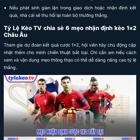
Nếu phát sinh gian lận trong giao dịch hoặc nhận định kết
quả, nhà cái sẽ thu hồi lại toàn bộ thưởng thắng.
Tỷ Lệ Kèo TV chia sẻ 6 mẹo nhận định kèo 1×2
Châu Âu
Tham gia dự đoán kết quả cược 1×2, hội viên hãy chủ động cập
nhật thêm cho mình chiến thuật bất bại. Chỉ cần am hiểu cách
xem và vận dụng mẹo thông thạo có thể dễ dàng nâng cao tỷ lệ
thắng.