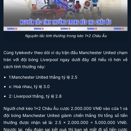
Nguyên tắc tính thưởng trong kèo 1×2 Châu Âu
Cùng tylekeotv theo dõi ví dụ trận đấu Manchester United chạm
trán với đội bóng Liverpool ngay dưới đây để hiểu rõ hơn về
cách tính thưởng này:
1:Manchester United thắng tỷ lệ 2.5
x: Hoà nhau, tỷ lệ 3.0
2: Liverpool thắng, tỷ lệ 2.8
Người chơi kèo 1×2 Châu Âu cược 2.000.000 VNĐ vào cửa 1 và
đội bóng Manchester United giành chiến thắng thì tổng số tiền
thưởng được nhận sẽ là: 2.5 x 2.000.000 = 5.000.000 VNĐ.
Ngược lại, nếu đoán sai kết quả thì bạn sẽ mất đi số tiền cược