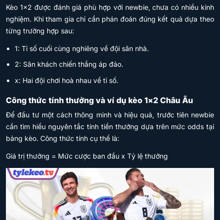
Kèo 1×2 được đánh giá phù hợp với newbie, chưa có nhiều kinh
nghiệm. Khi tham gia chỉ cần phán đoán đúng kết quả dựa theo
từng trường hợp sau:
1: Tỉ số cuối cùng nghiêng về đội sân nhà.
2: Sân khách chiến thắng áp đảo.
x: Hai đội chơi hoà nhau về tỉ số.
Công thức tính thưởng và ví dụ kèo 1×2 Châu Âu
Để đầu tư một cách thông minh và hiệu quả, trước tiên newbie
cần tìm hiểu nguyên tắc tính tiền thưởng dựa trên mức odds tại
bảng kèo. Công thức tính cụ thể là:
Giá trị thưởng = Mức cược ban đầu x Tỷ lệ thưởng