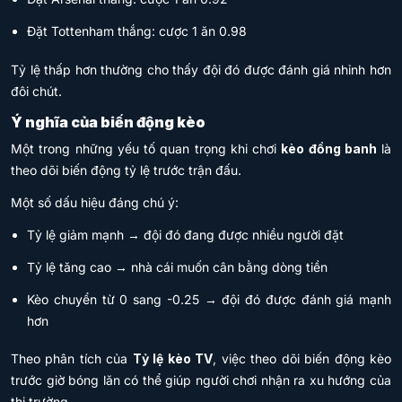
Đặt Tottenham thắng: cược 1 ăn 0.98
Tỷ lệ thấp hơn thường cho thấy đội đó được đánh giá nhỉnh hơn
đôi chút.
Ý nghĩa của biến động kèo
Một trong những yếu tố quan trọng khi chơi
kèo đồng banh
là
theo dõi biến động tỷ lệ trước trận đấu.
Một số dấu hiệu đáng chú ý:
Tỷ lệ giảm mạnh → đội đó đang được nhiều người đặt
Tỷ lệ tăng cao → nhà cái muốn cân bằng dòng tiền
Kèo chuyển từ 0 sang -0.25 → đội đó được đánh giá mạnh
hơn
Theo phân tích của
Tỷ lệ kèo TV
, việc theo dõi biến động kèo
trước giờ bóng lăn có thể giúp người chơi nhận ra xu hướng của
thị trường.