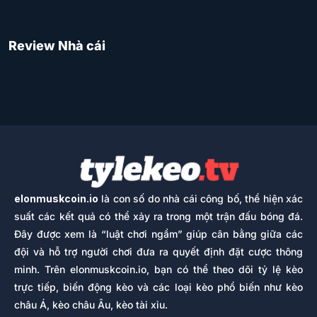
Review Nhà cái
elonmuskcoin.io
là con số do nhà cái công bố, thể hiện xác
suất các kết quả có thể xảy ra trong một trận đấu bóng đá.
Đây được xem là “luật chơi ngầm” giúp cân bằng giữa các
đội và hỗ trợ người chơi đưa ra quyết định đặt cược thông
minh. Trên elonmuskcoin.io, bạn có thể theo dõi tỷ lệ kèo
trực tiếp, biến động kèo và các loại kèo phổ biến như kèo
châu Á, kèo châu Âu, kèo tài xỉu.