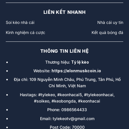
LIÊN KẾT NHANH
Soi kèo nhà cái
Nhà cái uy tín
Kinh nghiệm cá cược
Kết quả bóng đá
THÔNG TIN LIÊN HỆ
Thương hiệu:
Tỷ lệ kèo
Website:
https://elonmuskcoin.io
Địa chỉ: 109 Nguyễn Minh Châu, Phú Trung, Tân Phú, Hồ
Chí Minh, Việt Nam
Hastags: #tylekeo, #keonhacai5, #tylekeonhacai,
#soikeo, #keobongda, #keonhacai
Phone: 0986564433
Email:
tylekeotv@gmail.com
Post Code: 70000