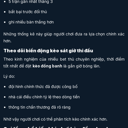
5 trận gần nhất thắng 3
bất bại trước đối thủ
ghi nhiều bàn thắng hơn
Những thống kê này giúp người chơi đưa ra lựa chọn chính xác
hơn.
Theo dõi biến động kèo sát giờ thi đấu
Theo kinh nghiệm của nhiều bet thủ chuyên nghiệp, thời điểm
tốt nhất để đặt
kèo đồng banh
là gần giờ bóng lăn.
Lý do:
đội hình chính thức đã được công bố
nhà cái điều chỉnh tỷ lệ theo dòng tiền
thông tin chấn thương đã rõ ràng
Nhờ vậy người chơi có thể phân tích kèo chính xác hơn.