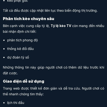
kèo phạt góc
Tất cả đều được cập nhật liên tục theo biến động thị trường.
Phân tích kèo chuyên sâu
Bên cạnh việc cung cấp tỷ lệ,
Tỷ lệ kèo TV
còn mang đến nhiều
bài nhận định chi tiết:
phân tích phong độ
thống kê đối đầu
dự đoán tỷ số
Những thông tin này giúp người chơi có thêm dữ liệu trước khi
đặt cược.
Giao diện dễ sử dụng
Trang web được thiết kế đơn giản và dễ tra cứu. Người chơi có
thể nhanh chóng tìm thấy:
lịch thi đấu