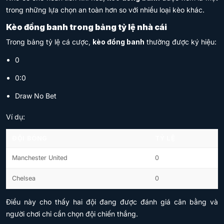
trong những lựa chọn an toàn hơn so với nhiều loại kèo khác.
Kèo đồng banh trong bảng tỷ lệ nhà cái
Trong bảng tỷ lệ cá cược,
kèo đồng banh
thường được ký hiệu:
0
0:0
Draw No Bet
Ví dụ:
ĐỘI BÓNG
TỶ LỆ
Manchester United
0
Chelsea
0
Điều này cho thấy hai đội đang được đánh giá cân bằng và
người chơi chỉ cần chọn đội chiến thắng.