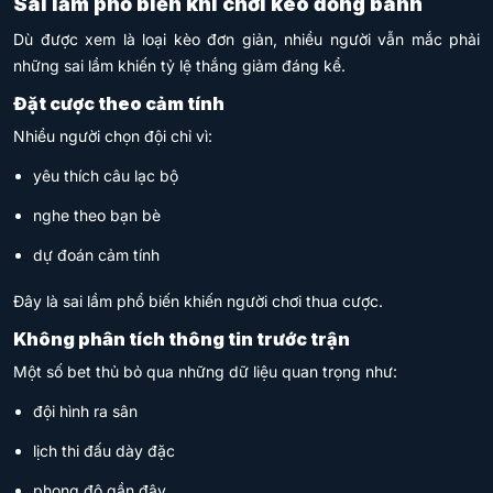
Sai lầm phổ biến khi chơi kèo đồng banh
Dù được xem là loại kèo đơn giản, nhiều người vẫn mắc phải
những sai lầm khiến tỷ lệ thắng giảm đáng kể.
Đặt cược theo cảm tính
Nhiều người chọn đội chỉ vì:
yêu thích câu lạc bộ
nghe theo bạn bè
dự đoán cảm tính
Đây là sai lầm phổ biến khiến người chơi thua cược.
Không phân tích thông tin trước trận
Một số bet thủ bỏ qua những dữ liệu quan trọng như:
đội hình ra sân
lịch thi đấu dày đặc
phong độ gần đây