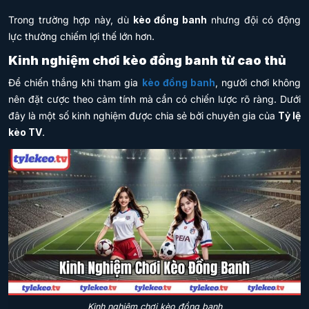
Trong trường hợp này, dù
kèo đồng banh
nhưng đội có động
lực thường chiếm lợi thế lớn hơn.
Kinh nghiệm chơi kèo đồng banh từ cao thủ
Để chiến thắng khi tham gia
kèo đồng banh
, người chơi không
nên đặt cược theo cảm tính mà cần có chiến lược rõ ràng. Dưới
đây là một số kinh nghiệm được chia sẻ bởi chuyên gia của
Tỷ lệ
kèo TV
.
Kinh nghiệm chơi kèo đồng banh