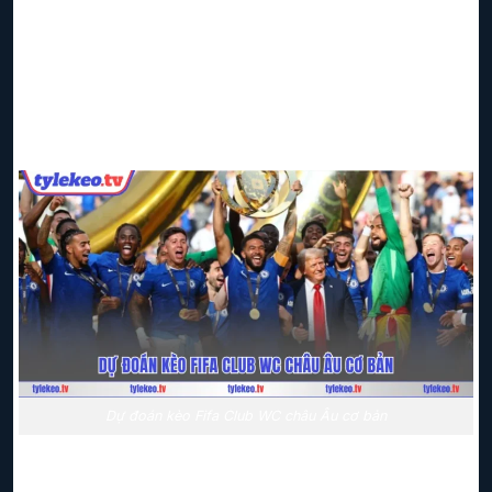
Châu Âu – Cược đơn giản nhưng lời to
Trong các loại kèo Fifa Club WC, châu Âu hay 1×2 được đánh
giá đơn giản và tương thích với mọi hội viên. Người chơi có 3
lựa chọn cược chính là 1 (dự đoán chủ nhà thắng), X (2 đội
hòa), 2 (đội khách thắng). Chỉ cần kết quả đúng như dự đoán
bạn sẽ nhận thưởng theo tỷ lệ được nhà cái đưa ra.
Dự đoán kèo Fifa Club WC châu Âu cơ bản
Ví dụ ở trận PSG vs Flamengo có cược 1×2 là 1.55, 4.50 và