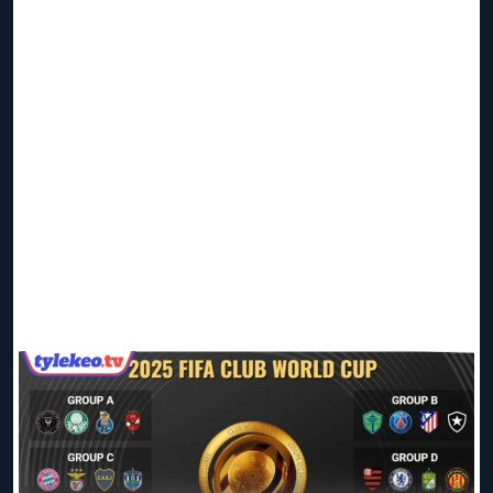
khó nhưng đảm bảo mức thưởng vô cùng lớn. Loại hình này
xoay quanh việc dự đoán đúng tỷ số của một trận đấu. Kết
quả phải đúng với cược thì bạn mới có thể thu về những khoản
thanh toán siêu hời tại đây.
Chẳng hạn ở trận Real Madrid vs Auckland City, người chơi
cược tỷ số 4-0 với mức tiền 100K cùng odds 5.28. Sau quãng
thời gian thi đấu chính thức, Kền kền trắng đánh bại Auckland
City với tỷ số 4-0. Như vậy, lựa chọn này chuẩn xác và thu về
thưởng 100K x 5.28 = 528K.
ĐÁNH GIÁ KÈO FIFA CLUB WC THEO TỪNG VÒNG ĐẤU
Tùy theo từng giai đoạn khác nhau của giải, người dùng sẽ
đưa ra nhận định phù hợp nhất: