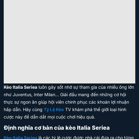
Kèo Italia Seriea
luôn gây sốt nhờ sự tham gia của nhiều ông lớn
như Juventus, Inter Milan… Giải đấu mang đến những cơ hội
thực sự ngon ăn giúp hội viên chinh phục các khoản lợi nhuận
hấp dẫn. Hãy cùng
Tỷ Lệ Kèo
TV khám phá thế giới loại hình
cược này để dẫn dắt mọi cuộc chơi hiệu quả.
Định nghĩa cơ bản của kèo Italia Seriea
Kèo Italia Seriea
là các tỷ lệ cược được nhà cái đưa ra cho từng