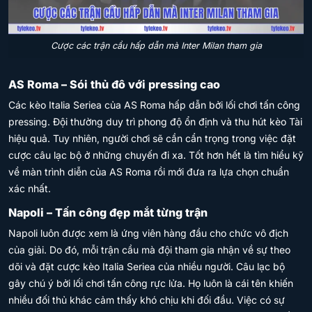
Cược các trận cầu hấp dẫn mà Inter Milan tham gia
AS Roma – Sói thủ đô với pressing cao
Các kèo Italia Seriea của AS Roma hấp dẫn bởi lối chơi tấn công
pressing. Đội thường duy trì phong độ ổn định và thu hút kèo Tài
hiệu quả. Tuy nhiên, người chơi sẽ cần cẩn trọng trong việc đặt
cược câu lạc bộ ở những chuyến đi xa. Tốt hơn hết là tìm hiểu kỹ
về màn trình diễn của AS Roma rồi mới đưa ra lựa chọn chuẩn
xác nhất.
Napoli – Tấn công đẹp mắt từng trận
Napoli luôn được xem là ứng viên hàng đầu cho chức vô địch
của giải. Do đó, mỗi trận cầu mà đội tham gia nhận về sự theo
dõi và đặt cược kèo Italia Seriea của nhiều người. Câu lạc bộ
gây chú ý bởi lối chơi tấn công rực lửa. Họ luôn là cái tên khiến
nhiều đối thủ khác cảm thấy khó chịu khi đối đầu. Việc có sự