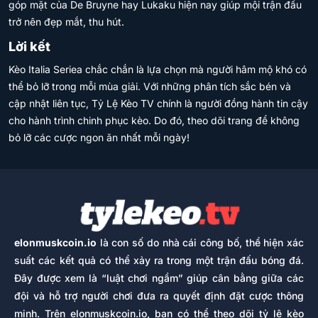
góp mặt của De Bruyne hay Lukaku hiện nay giúp mội trận đấu
trở nên đẹp mắt, thu hút.
Lời kết
Kèo Italia Seriea chắc chắn là lựa chọn mà người hâm mộ khó có
thể bỏ lỡ trong mỗi mùa giải. Với những phân tích sắc bén và
cập nhật liên tục, Tỷ Lệ Kèo TV chính là người đồng hành tin cậy
cho hành trình chinh phục kèo. Do đó, theo dõi trang để không
bỏ lỡ các cược ngon ăn nhất mỗi ngày!
elonmuskcoin.io
là con số do nhà cái công bố, thể hiện xác
suất các kết quả có thể xảy ra trong một trận đấu bóng đá.
Đây được xem là “luật chơi ngầm” giúp cân bằng giữa các
đội và hỗ trợ người chơi đưa ra quyết định đặt cược thông
minh. Trên elonmuskcoin.io, bạn có thể theo dõi tỷ lệ kèo