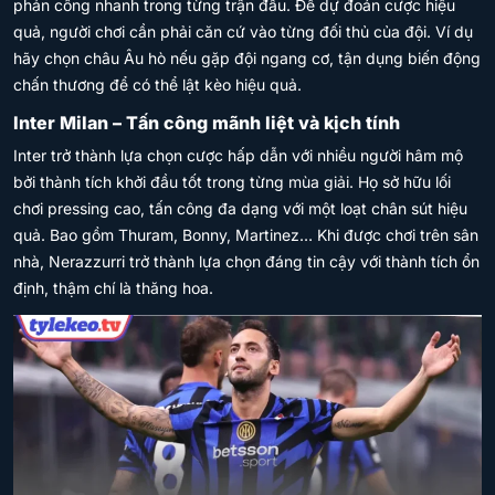
phản công nhanh trong từng trận đấu. Để dự đoán cược hiệu
quả, người chơi cần phải căn cứ vào từng đối thủ của đội. Ví dụ
hãy chọn châu Âu hò nếu gặp đội ngang cơ, tận dụng biến động
chấn thương để có thể lật kèo hiệu quả.
Inter Milan – Tấn công mãnh liệt và kịch tính
Inter trở thành lựa chọn cược hấp dẫn với nhiều người hâm mộ
bởi thành tích khởi đầu tốt trong từng mùa giải. Họ sở hữu lối
chơi pressing cao, tấn công đa dạng với một loạt chân sút hiệu
quả. Bao gồm Thuram, Bonny, Martinez… Khi được chơi trên sân
nhà, Nerazzurri trở thành lựa chọn đáng tin cậy với thành tích ổn
định, thậm chí là thăng hoa.