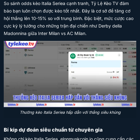
So sánh odds kèo Italia Seriea cạnh tranh, Tỷ Lệ Kèo TV đảm
bảo bạn luôn chọn được kèo tốt nhất. Đây là cơ sở để tăng cơ
hội thắng lên 10-15% so với trung bình. Đặc biệt, mức cược cao
cực kỳ lý tưởng cho những trận đại chiến như Derby della
Madonnina giữa Inter Milan vs AC Milan.
Thưởng kèo Italia Seriea hấp dẫn với thắng siêu khủng
Bí kíp dự đoán siêu chuẩn từ chuyên gia
Không chỉ kèo Italia Seriea, elonmuskcoin.io cũng cung cấp các