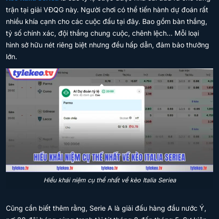
trận tại giải VĐQG này. Người chơi có thể tiến hành dự đoán rất
nhiều khía cạnh cho các cuộc đấu tại đây. Bao gồm bàn thắng,
tỷ số chính xác, đội thắng chung cuộc, chênh lệch… Mỗi loại
hình sở hữu nét riêng biệt nhưng đều hấp dẫn, đảm bảo thưởng
lớn.
Hiểu khái niệm cụ thể nhất về kèo Italia Seriea
Cũng cần biết thêm rằng, Serie A là giải đấu hàng đầu nước Ý,