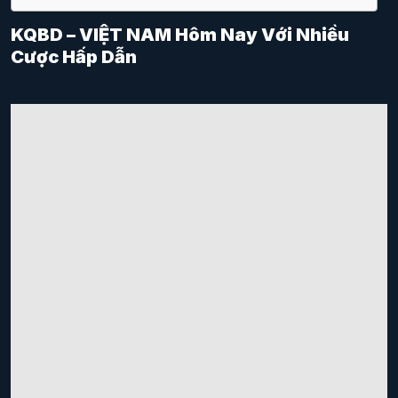
KQBD – VIỆT NAM Hôm Nay Với Nhiều
Cược Hấp Dẫn
Vin88
Không có dữ liệu vui lòng chọn bộ lọc khác