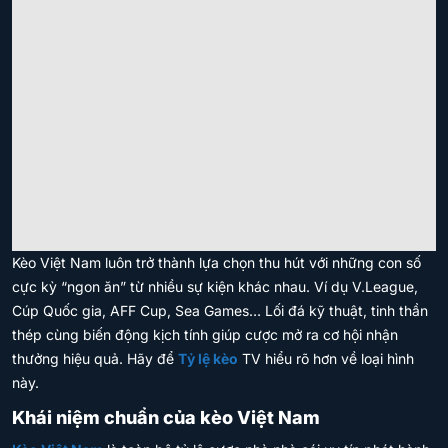
Kèo Việt Nam luôn trở thành lựa chọn thu hút với những con số
cực kỳ “ngon ăn” từ nhiều sự kiện khác nhau. Ví dụ V.League,
Cúp Quốc gia, AFF Cup, Sea Games… Lối đá kỹ thuật, tinh thần
thép cùng biến động kịch tính giúp cược mở ra cơ hội nhận
thưởng hiệu quả. Hãy để
Tỷ lệ kèo
TV hiểu rõ hơn về loại hình
này.
Khái niệm chuẩn của kèo Việt Nam