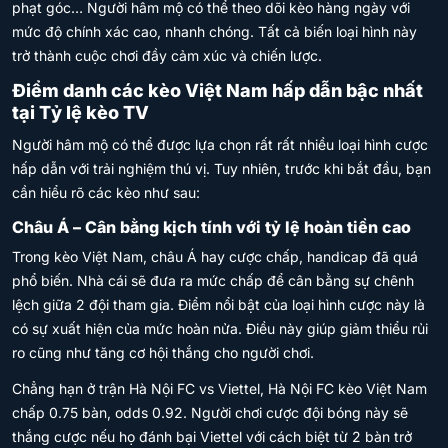
phạt góc… Người hâm mộ có thể theo dõi kèo hàng ngày với
mức độ chính xác cao, nhanh chóng. Tất cả biến loại hình này
trở thành cuộc chơi đầy cảm xúc và chiến lược.
Điểm danh các kèo Việt Nam hấp dẫn bậc nhất
tại Tỷ lệ kèo TV
Người hâm mộ có thể được lựa chọn rất rất nhiều loại hình cược
hấp dẫn với trải nghiệm thú vị. Tuy nhiên, trước khi bắt đầu, bạn
cần hiểu rõ các kèo như sau:
Châu Á – Cân bằng kịch tính với tỷ lệ hoàn tiền cao
Trong kèo Việt Nam, châu Á hay cược chấp, handicap đã quá
phổ biến. Nhà cái sẽ đưa ra mức chấp để cân bằng sự chênh
lệch giữa 2 đội tham gia. Điểm nổi bật của loại hình cược này là
có sự xuất hiện của mức hoàn nửa. Điều này giúp giảm thiểu rủi
ro cũng như tăng cơ hội thắng cho người chơi.
Chẳng hạn ở trận Hà Nội FC vs Viettel, Hà Nội FC kèo Việt Nam
chấp 0.75 bàn, odds 0.92. Người chơi cược đội bóng này sẽ
thắng cược nếu họ đánh bại Viettel với cách biệt từ 2 bàn trở