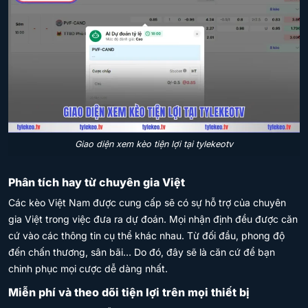
Giao diện xem kèo tiện lợi tại tylekeotv
Phân tích hay từ chuyên gia Việt
Các kèo Việt Nam được cung cấp sẽ có sự hỗ trợ của chuyên
gia Việt trong việc đưa ra dự đoán. Mọi nhận định đều được căn
cứ vào các thông tin cụ thể khác nhau. Từ đối đầu, phong độ
đến chấn thương, sân bãi… Do đó, đây sẽ là căn cứ để bạn
chinh phục mọi cược dễ dàng nhất.
Miễn phí và theo dõi tiện lợi trên mọi thiết bị