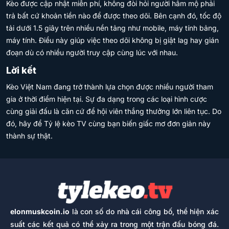
Kèo được cập nhật miễn phí, không đòi hỏi người hâm mộ phải
trả bất cứ khoản tiền nào để được theo dõi. Bên cạnh đó, tốc độ
tải dưới 1.5 giây trên nhiều nền tảng như mobile, máy tính bảng,
máy tính. Điều này giúp việc theo dõi không bị giật lag hay gián
đoạn dù có nhiều người truy cập cùng lúc với nhau.
Lời kết
Kèo Việt Nam đang trở thành lựa chọn được nhiều người tham
gia ở thời điểm hiện tại. Sự đa dạng trong các loại hình cược
cùng giải đấu là căn cứ để hội viên thắng thưởng lớn liên tục. Do
đó, hãy để Tỷ lệ kèo TV cùng bạn biến giấc mơ đơn giản này
thành sự thật.
elonmuskcoin.io
là con số do nhà cái công bố, thể hiện xác
suất các kết quả có thể xảy ra trong một trận đấu bóng đá.