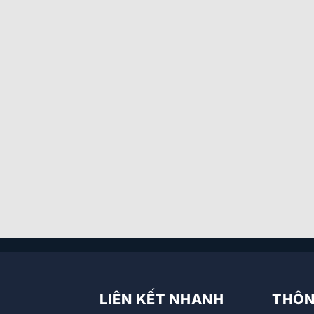
LIÊN KẾT NHANH
THÔNG