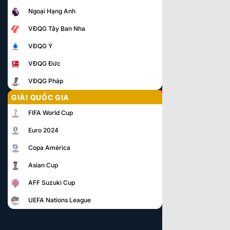
Ngoại Hạng Anh
VĐQG Tây Ban Nha
VĐQG Ý
VĐQG Đức
VĐQG Pháp
GIẢI QUỐC GIA
FIFA World Cup
Euro 2024
Copa América
Asian Cup
AFF Suzuki Cup
UEFA Nations League