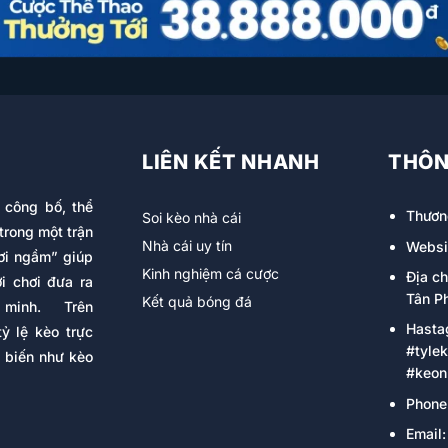
082***2293
baoxu**
0
056***4888
gb191**
9
093***8653
nguye**
8
093***0491
nguye**
LIÊN KẾT NHANH
THÔNG
 công bố, thể
Thươn
Soi kèo nhà cái
trong một trận
Nhà cái uy tín
Websi
ơi ngầm” giúp
Kinh nghiệm cá cược
Địa c
i chơi đưa ra
Tân P
Kết quả bóng đá
minh. Trên
Hasta
tỷ lệ kèo trực
#tyle
ổ biến như kèo
#keon
Phone
Email