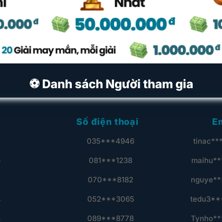
⚽ Danh sách Người tham gia
Số điện thoại
E
7
035***4946
tinac*
6
081***1238
maihu**
5
070***8182
nguye**
4
052***3065
tedu3**
3
089***8778
Tynho**