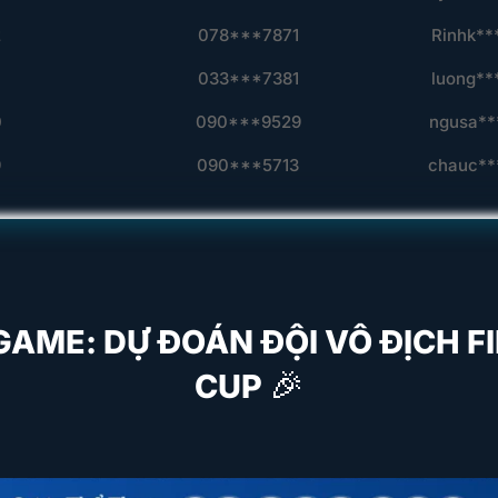
2
078***7871
Rinhk**
033***7381
luong**
0
090***9529
ngusa**
9
090***5713
chauc**
8
094***0092
Nguye**
7
092***6448
Bonnh**
6
093***2230
Nguye**
 GAME: DỰ ĐOÁN ĐỘI VÔ ĐỊCH 
5
097***3942
vhlin*
🎉
CUP
4
091***7120
dangk**
3
090***8419
minha**
2
033***0684
dahbn**