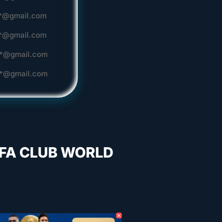
*@gmail.com
*@gmail.com
*@gmail.com
*@gmail.com
*@gmail.com
*@gmail.com
*@gmail.com
FIFA CLUB WORLD
**@gmail.com
*@yahoo.com
*@gmail.com
*@gmail.com