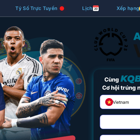
Tỷ Số Trực Tuyến
Lịch
Xếp hạng
Cùng
Cơ hội trúng
Vietnam