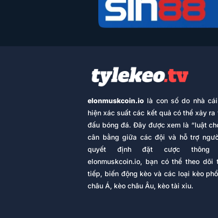
1,871
1,87
1,86
1,86
elonmuskcoin.io
là con số do nhà cái
hiện xác suất các kết quả có thể xảy ra 
đấu bóng đá. Đây được xem là “luật ch
cân bằng giữa các đội và hỗ trợ ngườ
quyết định đặt cược thông 
elonmuskcoin.io, bạn có thể theo dõi 
tiếp, biến động kèo và các loại kèo ph
châu Á, kèo châu Âu, kèo tài xỉu.