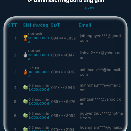
🎉 Danh sách Người trúng giải
Tổng số người dự đoán đúng
1,791
STT
Giải thưởng
SĐT
Email
Giải Nhất
johnnguyen***@gmail.
1
094***5832
50.000.000
com
đ
Giải Nhì
linhvo2***@yahoo.co
2
033***6147
20.000.000
m
đ
Giải Ba
anhthanh***@hotmail.
3
088***1936
10.000.000
com
đ
minhchau***@gmail.c
Giải may mắn
4
051***8945
1.000.000 đ
om
anhtuan***@yahoo.co
Giải may mắn
5
085***9476
1.000.000 đ
m
nguyenthuy***@hotma
Giải may mắn
6
058***3054
1.000.000 đ
il.com
hoangnam***@gmail.c
Giải may mắn
7
070***2194