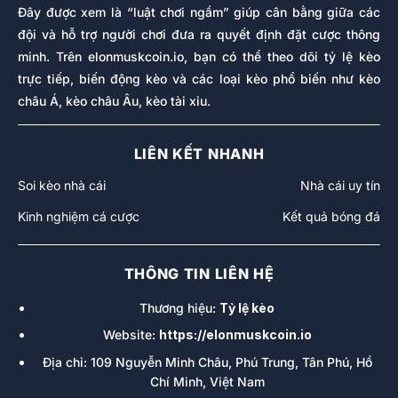
Đây được xem là “luật chơi ngầm” giúp cân bằng giữa các
1,862
044***3233
Gffdd***@gmail.com
đội và hỗ trợ người chơi đưa ra quyết định đặt cược thông
1,861
098***1622
trung***@gmail.com
minh. Trên elonmuskcoin.io, bạn có thể theo dõi tỷ lệ kèo
trực tiếp, biến động kèo và các loại kèo phổ biến như kèo
1,860
090***5069
trant***@gmail.com
châu Á, kèo châu Âu, kèo tài xỉu.
1,859
039***5425
nguye***@gmail.com
1,858
098***0596
nhanm***@gmail.com
LIÊN KẾT NHANH
1,857
077***4641
phatl***@gmail.com
Soi kèo nhà cái
Nhà cái uy tín
1,856
097***2064
Gauga***@gmail.com
Kinh nghiệm cá cược
Kết quả bóng đá
1,855
078***5914
tuyen***@gmail.com
1,854
079***9752
muabu***@gmail.com
THÔNG TIN LIÊN HỆ
1,853
081***4569
votuo***@gmail.com
Thương hiệu:
Tỷ lệ kèo
1,852
036***1350
minht***@gmail.com
Website:
https://elonmuskcoin.io
1,851
037***7030
nghia***@gmail.com
Địa chỉ: 109 Nguyễn Minh Châu, Phú Trung, Tân Phú, Hồ
1,850
076***2278
hn636***@gmail.com
Chí Minh, Việt Nam
1,849
032***7692
doduy***@gmail.com