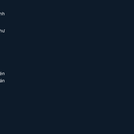
ịnh
như
bén
oán