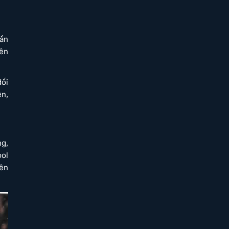
cần
Bên
đối
ên,
ng,
ool
iên