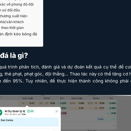
xác về phong độ đội
h sử đối đầu
thương xuất hiện
 nhà/sân khách
 theo thời gian
ận định kèo bóng đá
đá là gì?
quá trình phân tích, đánh giá và dự đoán kết quả cụ thể để c
g, thẻ phạt, phạt góc, đội thắng… Thao tác này có thể tăng cơ 
n đến 95%. Tuy nhiên, để thực hiện thành công không phải