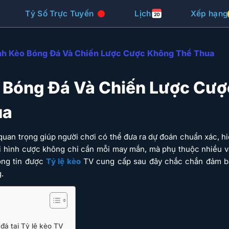
Tỷ Số Trực Tuyến
Lịch
Xếp hạng
nh Kèo Bóng Đá Và Chiến Lược Cược Không Thể Thua
 Bóng Đá Và Chiến Lược Cượ
ua
quan trọng giúp người chơi có thể đưa ra dự đoán chuẩn xác, h
ại hình cược không chỉ cần mỗi may mắn, mà phụ thuộc nhiều 
ông tin được
Tỷ lệ kèo
TV cung cấp sau đây chắc chắn đảm b
.
đá tại Tỷ lệ kèo TV