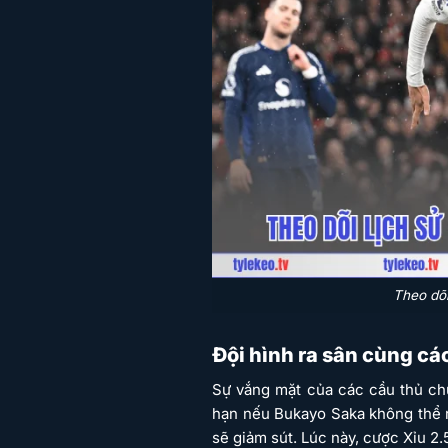
Theo dõi
Đội hình ra sân cùng cá
Sự vắng mặt của các cầu thủ chủ
hạn nếu Bukayo Saka không thể r
sẽ giảm sút. Lúc này, cược Xỉu 2.