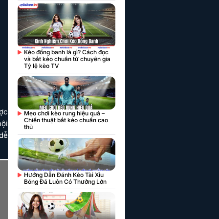
Kinh nghiệm chơi kèo đồng
banh
Kèo đồng banh là gì? Cách đọc
và bắt kèo chuẩn từ chuyên gia
Tỷ lệ kèo TV
Mẹo chơi kèo rung hiệu quả
ược
Mẹo chơi kèo rung hiệu quả –
Chiến thuật bắt kèo chuẩn cao
hội
thủ
 dễ
Kèo tài xỉu bóng đá
Hướng Dẫn Đánh Kèo Tài Xỉu
Bóng Đá Luôn Có Thưởng Lớn
Kèo phạt góc