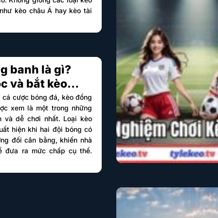
 như kèo châu Á hay kèo tài
g banh là gì?
c và bắt kèo
ừ chuyên gia Tỷ
i cá cược bóng đá, kèo đồng
ợc xem là một trong những
TV
n và dễ chơi nhất. Loại kèo
ất hiện khi hai đội bóng có
ng đối cân bằng, khiến nhà
Kinh nghiệm chơi kèo đồng ba
ể đưa ra mức chấp cụ thể.