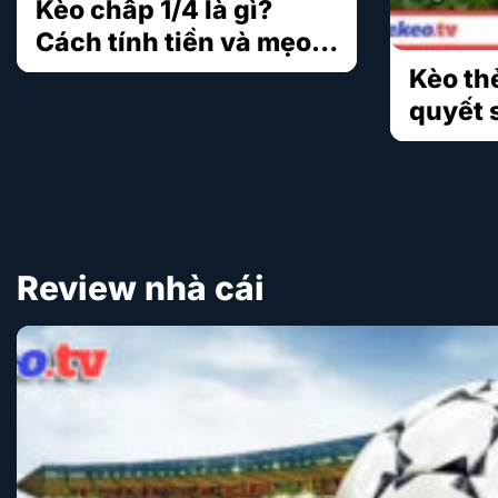
Kèo chấp 1/4 là gì?
Khái niệm kèo
Cách tính tiền và mẹo
chơi luôn thắng
Kèo thẻ
quyết 
Tỷ lệ 
Review nhà cái