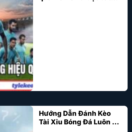
kèo chuẩn cao thủ
Hướng Dẫn Đánh Kèo
Tài Xỉu Bóng Đá Luôn Có
Thưởng Lớn