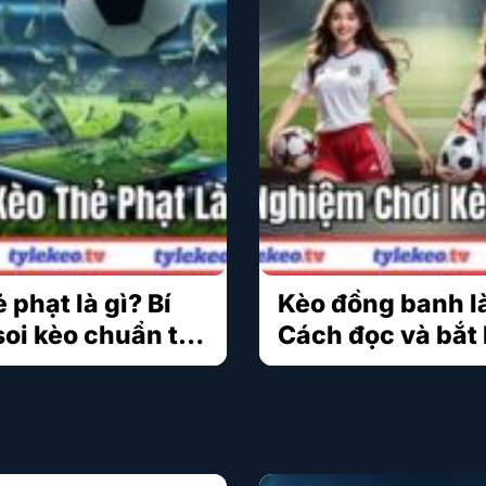
 thẻ phạt
Kinh nghiệm chơi kèo đồng ba
 phạt là gì? Bí
Kèo đồng banh là
soi kèo chuẩn tại
Cách đọc và bắt
kèo TV
chuẩn từ chuyên
lệ kèo TV