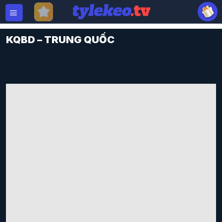
Bỏ
qua
nội
dung
KQBD – TRUNG QUỐC
Vin88
Không có dữ liệu vui lòng chọn bộ lọc khác