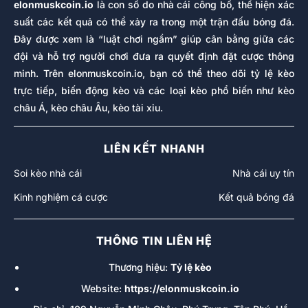
elonmuskcoin.io
là con số do nhà cái công bố, thể hiện xác
Xây dựng chiến lược cá cược dài hạn
Kết luận
suất các kết quả có thể xảy ra trong một trận đấu bóng đá.
Đây được xem là “luật chơi ngầm” giúp cân bằng giữa các
Tỷ lệ kèo là gì? Vai trò của tỷ lệ kèo trong
đội và hỗ trợ người chơi đưa ra quyết định đặt cược thông
cá cược bóng đá
minh. Trên elonmuskcoin.io, bạn có thể theo dõi tỷ lệ kèo
Để soi kèo hiệu quả, người chơi cần hiểu chính xác khái
trực tiếp, biến động kèo và các loại kèo phổ biến như kèo
niệm tỷ lệ kèo và cách nhà cái đưa ra mức chấp cho từng
châu Á, kèo châu Âu, kèo tài xỉu.
trận đấu.
LIÊN KẾT NHANH
Soi kèo nhà cái
Nhà cái uy tín
Kinh nghiệm cá cược
Kết quả bóng đá
THÔNG TIN LIÊN HỆ
Thương hiệu:
Tỷ lệ kèo
Soi kèo hiệu quả cho người mới tìm hiểu cá cược online
Website:
https://elonmuskcoin.io