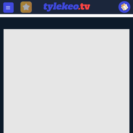
Bỏ
qua
nội
dung
Trận Hot
Tất cả giải đấu
TL Malaysia
Sky88
Kèo TT
Xem bóng
Hôm nay
Ngày mai
09/08