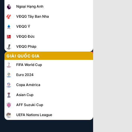
Ngoại Hạng Anh
VĐQG Tây Ban Nha
VĐQG Ý
VĐQG Đức
VĐQG Pháp
GIẢI QUỐC GIA
FIFA World Cup
Euro 2024
Copa América
Asian Cup
AFF Suzuki Cup
UEFA Nations League