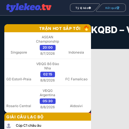
Bỏ
Tỷ lệ kèo
Kết quả
qua
nội
dung
KQBD – 
TRẬN HOT SẮP TỚI
ASEAN
Championship
20:00
Singapore
Indonesia
8/7/2026
Asian View
Euro V
VĐQG Bồ Đào
BÓNG ĐÁ
Nha
02:15
Thời gian
GD Estoril-Praia
FC Famalicao
8/8/2026
VĐQG
Argentina
05:30
Rosario Central
Aldosivi
8/8/2026
GIẢI CÂU LẠC BỘ
Cúp C1 châu âu