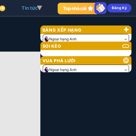
Tin tức
Đăng Ký
BẢNG XẾP HẠNG
Ngoại hạng Anh
SOI KÈO
8
VUA PHÁ LƯỚI
Ngoại hạng Anh
Tài/Xỉu
Chủ
Tỷ lệ
Khách