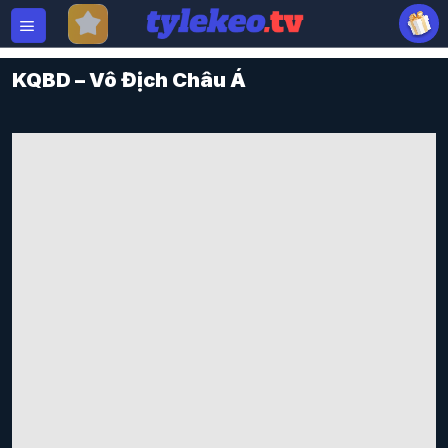
Bỏ
qua
nội
dung
KQBD – Vô Địch Châu Á
Vin88
Không có dữ liệu vui lòng chọn bộ lọc khác