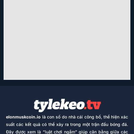
elonmuskcoin.io
là con số do nhà cái công bố, thể hiện xác
suất các kết quả có thể xảy ra trong một trận đấu bóng đá.
Đây được xem là “luật chơi ngầm” giúp cân bằng giữa các