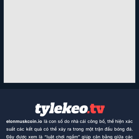
elonmuskcoin.io
là con số do nhà cái công bố, thể hiện xác
suất các kết quả có thể xảy ra trong một trận đấu bóng đá.
Đây được xem là “luật chơi ngầm” giúp cân bằng giữa các