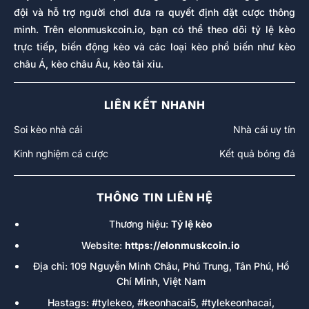
đội và hỗ trợ người chơi đưa ra quyết định đặt cược thông
minh. Trên elonmuskcoin.io, bạn có thể theo dõi tỷ lệ kèo
trực tiếp, biến động kèo và các loại kèo phổ biến như kèo
châu Á, kèo châu Âu, kèo tài xỉu.
LIÊN KẾT NHANH
Soi kèo nhà cái
Nhà cái uy tín
Kinh nghiệm cá cược
Kết quả bóng đá
THÔNG TIN LIÊN HỆ
Thương hiệu:
Tỷ lệ kèo
Website:
https://elonmuskcoin.io
Địa chỉ: 109 Nguyễn Minh Châu, Phú Trung, Tân Phú, Hồ
Chí Minh, Việt Nam
Hastags: #tylekeo, #keonhacai5, #tylekeonhacai,